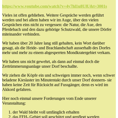
https://www.youtube.com/watch?v=4y7hl1u8UlU&t=3001s
Vieles ist offen geblieben. Weitere Gespräche werden geführt
werden und bei allem haben wir im Auge, über den vielen
Gesprächen eins nicht zu vergessen: die Natur, die Aue, den
Pferdebach und den dazu gehörige Schutzwald, die unsere Dörfer
miteinander verbinden.
Wir haben über 20 Jahre lang still gehalten, kein Wort darüber
gesagt, als die Heide- und Brachlandschaft ausserhalb des Dorfes
mehr und mehr zu einem abgesperrten Mondkratergebiet verkam.
Wir haben uns nicht gewehrt, als dann auf einmal doch die
Zertrümmerungsanlage unser Dorf beschallte.
Wir ziehen die Köpfe ein und schweigen immer noch, wenn schwer
beladene Kieslaster im Minutentakt durch unser Dorf donnern- sie
haben keine Zeit für Rücksicht auf Fussgänger, denn es wird im
Akkord gefahren.
Hier noch einmal unsere Forderungen vom Ende unserer
Veranstaltung:
der Wald bleibt voll umfänglich erhalten
das FFH- Gebiet soll geschützt und gepflegt werden