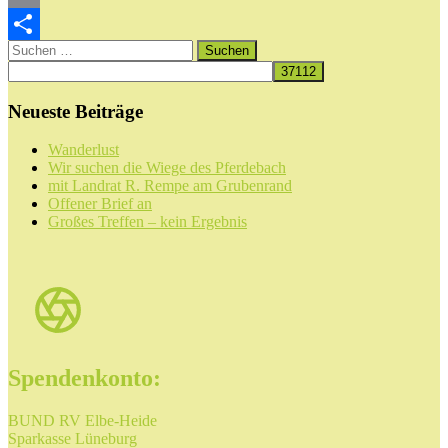
Email
Suchen
Teilen
nach:
Neueste Beiträge
Wanderlust
Wir suchen die Wiege des Pferdebach
mit Landrat R. Rempe am Grubenrand
Offener Brief an
Großes Treffen – kein Ergebnis
Spendenkonto:
BUND RV Elbe-Heide
Sparkasse Lüneburg