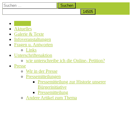
Zum
Suchen
Wir stellen uns gemeinsam gegen den Kiesabbau und den Verlust
Inhalt
nach:
Initiative Auetal – Baggerstopp
eines Naturschutzgebietes.
springen
in Tangendorf
Startseite
Aktuelles
Galerie & Texte
Infoveranstaltungen
Fragen u. Antworten
Links
Unterschriftenaktion
wie unterschreibe ich die Online- Petition?
Presse
Wir in der Presse
Pressemitteilungen
Pressemitteilung zur Historie unserer
Bürgerinitiative
Pressemitteilung
Andere Artikel zum Thema