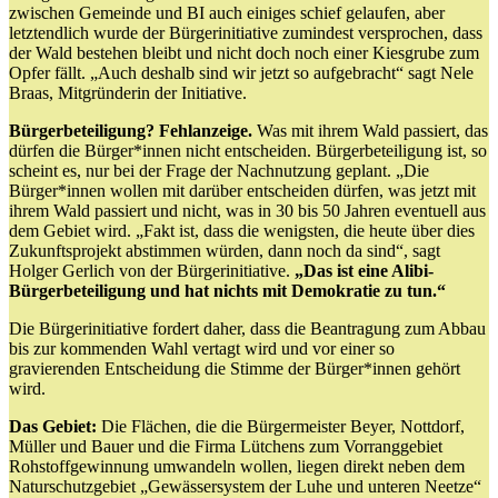
zwischen Gemeinde und BI auch einiges schief gelaufen, aber
letztendlich wurde der Bürgerinitiative zumindest versprochen, dass
der Wald bestehen bleibt und nicht doch noch einer Kiesgrube zum
Opfer fällt. „Auch deshalb sind wir jetzt so aufgebracht“ sagt Nele
Braas, Mitgründerin der Initiative.
Bürgerbeteiligung? Fehlanzeige.
Was mit ihrem Wald passiert, das
dürfen die Bürger*innen nicht entscheiden. Bürgerbeteiligung ist, so
scheint es, nur bei der Frage der Nachnutzung geplant. „Die
Bürger*innen wollen mit darüber entscheiden dürfen, was jetzt mit
ihrem Wald passiert und nicht, was in 30 bis 50 Jahren eventuell aus
dem Gebiet wird. „Fakt ist, dass die wenigsten, die heute über dies
Zukunftsprojekt abstimmen würden, dann noch da sind“, sagt
Holger Gerlich von der Bürgerinitiative.
„Das ist eine Alibi-
Bürgerbeteiligung und hat nichts mit Demokratie zu tun.“
Die Bürgerinitiative fordert daher, dass die Beantragung zum Abbau
bis zur kommenden Wahl vertagt wird und vor einer so
gravierenden Entscheidung die Stimme der Bürger*innen gehört
wird.
Das Gebiet:
Die Flächen, die die Bürgermeister Beyer, Nottdorf,
Müller und Bauer und die Firma Lütchens zum Vorranggebiet
Rohstoffgewinnung umwandeln wollen, liegen direkt neben dem
Naturschutzgebiet „Gewässersystem der Luhe und unteren Neetze“