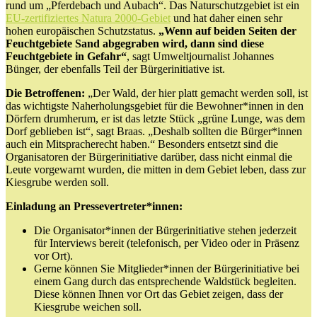
rund um „Pferdebach und Aubach“. Das Naturschutzgebiet ist ein
EU-zertifiziertes Natura 2000-Gebiet
und hat daher einen sehr
hohen europäischen Schutzstatus.
„Wenn auf beiden Seiten der
Feuchtgebiete Sand abgegraben wird, dann sind diese
Feuchtgebiete in Gefahr“
, sagt Umweltjournalist Johannes
Bünger, der ebenfalls Teil der Bürgerinitiative ist.
Die Betroffenen:
„Der Wald, der hier platt gemacht werden soll, ist
das wichtigste Naherholungsgebiet für die Bewohner*innen in den
Dörfern drumherum, er ist das letzte Stück „grüne Lunge, was dem
Dorf geblieben ist“, sagt Braas. „Deshalb sollten die Bürger*innen
auch ein Mitspracherecht haben.“ Besonders entsetzt sind die
Organisatoren der Bürgerinitiative darüber, dass nicht einmal die
Leute vorgewarnt wurden, die mitten in dem Gebiet leben, dass zur
Kiesgrube werden soll.
Einladung an Pressevertreter*innen:
Die Organisator*innen der Bürgerinitiative stehen jederzeit
für Interviews bereit (telefonisch, per Video oder in Präsenz
vor Ort).
Gerne können Sie Mitglieder*innen der Bürgerinitiative bei
einem Gang durch das entsprechende Waldstück begleiten.
Diese können Ihnen vor Ort das Gebiet zeigen, dass der
Kiesgrube weichen soll.