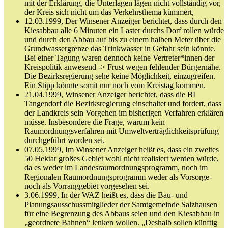
mit der Erklärung, die Unterlagen lägen nicht vollständig vor,
der Kreis sich nicht um das Verkehrsthema kümmert,
12.03.1999, Der Winsener Anzeiger berichtet, dass durch den
Kiesabbau alle 6 Minuten ein Laster durchs Dorf rollen würde
und durch den Abbau auf bis zu einem halben Meter über die
Grundwassergrenze das Trinkwasser in Gefahr sein könnte.
Bei einer Tagung waren dennoch keine Vertreter*innen der
Kreispolitik anwesend -> Frust wegen fehlender Bürgernähe.
Die Bezirksregierung sehe keine Möglichkeit, einzugreifen.
Ein Stipp könnte somit nur noch vom Kreistag kommen.
21.04.1999, Winsener Anzeiger berichtet, dass die BI
Tangendorf die Bezirksregierung einschaltet und fordert, dass
der Landkreis sein Vorgehen im bisherigen Verfahren erklären
müsse. Insbesondere die Frage, warum kein
Raumordnungsverfahren mit Umweltverträglichkeitsprüfung
durchgeführt worden sei.
07.05.1999, Im Winsener Anzeiger heißt es, dass ein zweites
50 Hektar großes Gebiet wohl nicht realisiert werden würde,
da es weder im Landesraumordnungsprogramm, noch im
Regionalen Raumordnungsprogramm weder als Vorsorge-
noch als Vorranggebiet vorgesehen sei.
3.06.1999, In der WAZ heißt es, dass die Bau- und
Planungsausschussmitglieder der Samtgemeinde Salzhausen
für eine Begrenzung des Abbaus seien und den Kiesabbau in
„geordnete Bahnen“ lenken wollen. „Deshalb sollen künftig