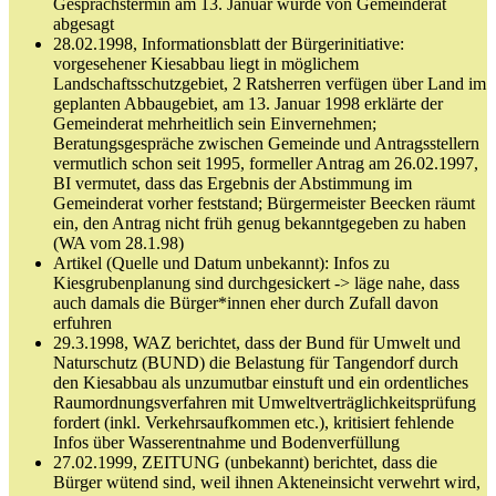
Gesprächstermin am 13. Januar wurde von Gemeinderat
abgesagt
28.02.1998, Informationsblatt der Bürgerinitiative:
vorgesehener Kiesabbau liegt in möglichem
Landschaftsschutzgebiet, 2 Ratsherren verfügen über Land im
geplanten Abbaugebiet, am 13. Januar 1998 erklärte der
Gemeinderat mehrheitlich sein Einvernehmen;
Beratungsgespräche zwischen Gemeinde und Antragsstellern
vermutlich schon seit 1995, formeller Antrag am 26.02.1997,
BI vermutet, dass das Ergebnis der Abstimmung im
Gemeinderat vorher feststand; Bürgermeister Beecken räumt
ein, den Antrag nicht früh genug bekanntgegeben zu haben
(WA vom 28.1.98)
Artikel (Quelle und Datum unbekannt): Infos zu
Kiesgrubenplanung sind durchgesickert -> läge nahe, dass
auch damals die Bürger*innen eher durch Zufall davon
erfuhren
29.3.1998, WAZ berichtet, dass der Bund für Umwelt und
Naturschutz (BUND) die Belastung für Tangendorf durch
den Kiesabbau als unzumutbar einstuft und ein ordentliches
Raumordnungsverfahren mit Umweltverträglichkeitsprüfung
fordert (inkl. Verkehrsaufkommen etc.), kritisiert fehlende
Infos über Wasserentnahme und Bodenverfüllung
27.02.1999, ZEITUNG (unbekannt) berichtet, dass die
Bürger wütend sind, weil ihnen Akteneinsicht verwehrt wird,