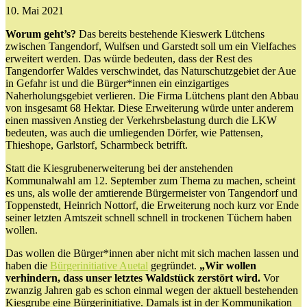
10. Mai 2021
Worum geht’s?
Das bereits bestehende Kieswerk Lütchens
zwischen Tangendorf, Wulfsen und Garstedt soll um ein Vielfaches
erweitert werden. Das würde bedeuten, dass der Rest des
Tangendorfer Waldes verschwindet, das Naturschutzgebiet der Aue
in Gefahr ist und die Bürger*innen ein einzigartiges
Naherholungsgebiet verlieren. Die Firma Lütchens plant den Abbau
von insgesamt 68 Hektar. Diese Erweiterung würde unter anderem
einen massiven Anstieg der Verkehrsbelastung durch die LKW
bedeuten, was auch die umliegenden Dörfer, wie Pattensen,
Thieshope, Garlstorf, Scharmbeck betrifft.
Statt die Kiesgrubenerweiterung bei der anstehenden
Kommunalwahl am 12. September zum Thema zu machen, scheint
es uns, als wolle der amtierende Bürgermeister von Tangendorf und
Toppenstedt, Heinrich Nottorf, die Erweiterung noch kurz vor Ende
seiner letzten Amtszeit schnell schnell in trockenen Tüchern haben
wollen.
Das wollen die Bürger*innen aber nicht mit sich machen lassen und
haben die
Bürgerinitiative Auetal
gegründet.
„Wir wollen
verhindern, dass unser letztes Waldstück zerstört wird.
Vor
zwanzig Jahren gab es schon einmal wegen der aktuell bestehenden
Kiesgrube eine Bürgerinitiative. Damals ist in der Kommunikation