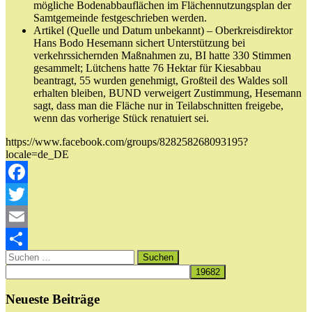
mögliche Bodenabbauflächen im Flächennutzungsplan der
Samtgemeinde festgeschrieben werden.
Artikel (Quelle und Datum unbekannt) – Oberkreisdirektor
Hans Bodo Hesemann sichert Unterstützung bei
verkehrssichernden Maßnahmen zu, BI hatte 330 Stimmen
gesammelt; Lütchens hatte 76 Hektar für Kiesabbau
beantragt, 55 wurden genehmigt, Großteil des Waldes soll
erhalten bleiben, BUND verweigert Zustimmung, Hesemann
sagt, dass man die Fläche nur in Teilabschnitten freigebe,
wenn das vorherige Stück renatuiert sei.
https://www.facebook.com/groups/828258268093195?
locale=de_DE
Facebook
Twitter
Email
Suchen
Teilen
nach:
Neueste Beiträge