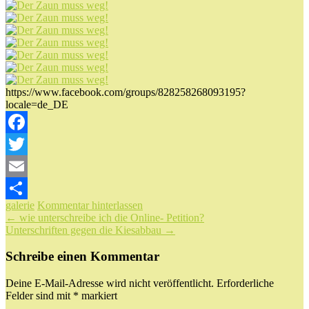
https://www.facebook.com/groups/828258268093195?
locale=de_DE
Facebook
Twitter
Email
galerie
Kommentar hinterlassen
Teilen
Beitragsnavigation
←
wie unterschreibe ich die Online- Petition?
Unterschriften gegen die Kiesabbau
→
Schreibe einen Kommentar
Deine E-Mail-Adresse wird nicht veröffentlicht.
Erforderliche
Felder sind mit
*
markiert