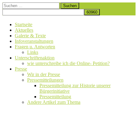
Zum
Suchen
Wir stellen uns gemeinsam gegen den Kiesabbau und den Verlust
Inhalt
nach:
Initiative Auetal – Baggerstopp in Tangendorf
eines Naturschutzgebietes.
springen
Startseite
Aktuelles
Galerie & Texte
Infoveranstaltungen
Fragen u. Antworten
Links
Unterschriftenaktion
wie unterschreibe ich die Online- Petition?
Presse
Wir in der Presse
Pressemitteilungen
Pressemitteilung zur Historie unserer
Bürgerinitiative
Pressemitteilung
Andere Artikel zum Thema