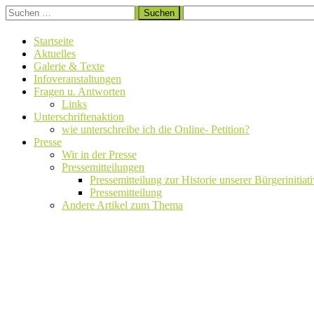
Zum
Suchen
Wir stellen uns gemeinsam gegen den Kiesabbau und den Verlust eine
Inhalt
nach:
Initiative Auetal – Baggerstopp in Tangendorf
springen
Startseite
Aktuelles
Galerie & Texte
Infoveranstaltungen
Fragen u. Antworten
Links
Unterschriftenaktion
wie unterschreibe ich die Online- Petition?
Presse
Wir in der Presse
Pressemitteilungen
Pressemitteilung zur Historie unserer Bürgerinitiat
Pressemitteilung
Andere Artikel zum Thema