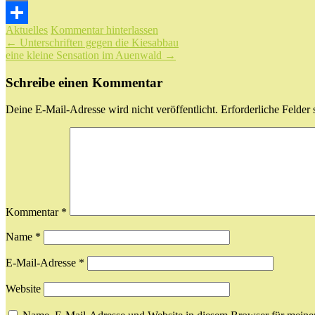
Email
Aktuelles
Kommentar hinterlassen
Teilen
Beitragsnavigation
←
Unterschriften gegen die Kiesabbau
eine kleine Sensation im Auenwald
→
Schreibe einen Kommentar
Deine E-Mail-Adresse wird nicht veröffentlicht.
Erforderliche Felder 
Kommentar
*
Name
*
E-Mail-Adresse
*
Website