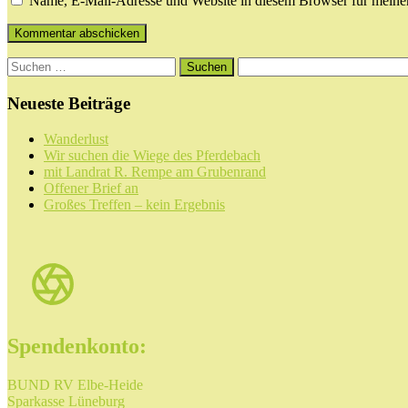
Name, E-Mail-Adresse und Website in diesem Browser für meine
Suchen
nach:
Neueste Beiträge
Wanderlust
Wir suchen die Wiege des Pferdebach
mit Landrat R. Rempe am Grubenrand
Offener Brief an
Großes Treffen – kein Ergebnis
Spendenkonto:
BUND RV Elbe-Heide
Sparkasse Lüneburg