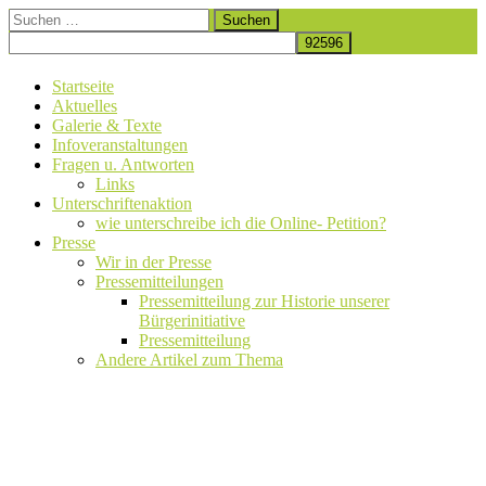
Zum
Suchen
Wir stellen uns gemeinsam gegen den Kiesabbau und den Verlust
Inhalt
nach:
Initiative Auetal – Baggerstopp in Tangendorf
eines Naturschutzgebietes.
springen
Startseite
Aktuelles
Galerie & Texte
Infoveranstaltungen
Fragen u. Antworten
Links
Unterschriftenaktion
wie unterschreibe ich die Online- Petition?
Presse
Wir in der Presse
Pressemitteilungen
Pressemitteilung zur Historie unserer
Bürgerinitiative
Pressemitteilung
Andere Artikel zum Thema