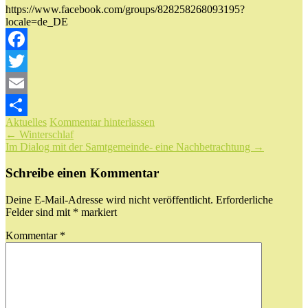
https://www.facebook.com/groups/828258268093195?
locale=de_DE
Facebook
Twitter
Email
Aktuelles
Kommentar hinterlassen
Teilen
Beitragsnavigation
←
Winterschlaf
Im Dialog mit der Samtgemeinde- eine Nachbetrachtung
→
Schreibe einen Kommentar
Deine E-Mail-Adresse wird nicht veröffentlicht.
Erforderliche
Felder sind mit
*
markiert
Kommentar
*